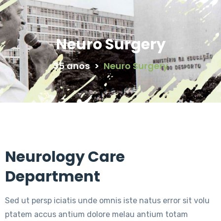
Neuro Surgery
35 anos
>
Neuro Surgery
Neurology Care
Department
Sed ut persp iciatis unde omnis iste natus error sit volu
ptatem accus antium dolore melau antium totam