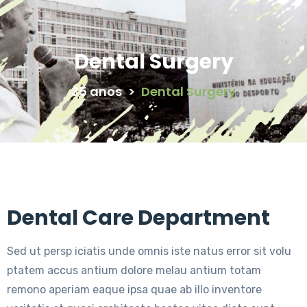
Dental Surgery
35 anos
>
Dental Surgery
Dental Care Department
Sed ut persp iciatis unde omnis iste natus error sit volu
ptatem accus antium dolore melau antium totam
remono aperiam eaque ipsa quae ab illo inventore